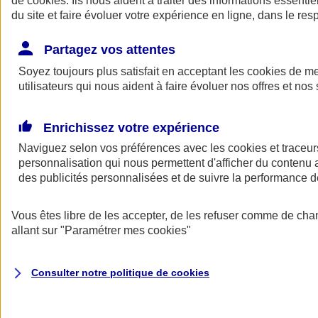
de
cookies
. Ils nous aident à traiter des informations essentie
du site et faire évoluer votre expérience en ligne, dans le resp
Assurance auto
Assurance jeune conducteur
Partagez vos attentes
Assurance forfait km
Soyez toujours plus satisfait en acceptant les
Assurance véhicule de collection
cookies
de mes
Assurance monospace
utilisateurs qui nous aident à faire évoluer nos offres et nos 
Garanties assurance auto
Nos formules assurance auto en ligne
Assurance Auto Malus
Enrichissez votre expérience
Services et avantages auto AXA
Naviguez selon vos préférences avec les
Assurance citoyenne auto
cookies et traceur
Assurer 2 voitures
personnalisation qui nous permettent d'afficher du contenu a
Assurance auto en ligne
des publicités personnalisées et de suivre la performance
Vous êtes libre de les accepter, de les refuser comme de cha
allant sur
"Paramétrer mes
cookies
"
Consulter notre politique de
cookies