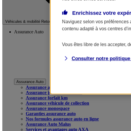
Enrichissez votre expé
Fermer le menu pri
Naviguez selon vos préférences 
Véhicules & mobilité
Retour à la section précédente
contenu adapté à vos centres d'i
Assurance Auto
Vous êtes libre de les accepter, 
Consulter notre politiqu
Assurance Auto
Assurance auto
Assurance jeune conducteur
Assurance forfait km
Assurance véhicule de collection
Assurance monospace
Garanties assurance auto
Nos formules assurance auto en ligne
Assurance Auto Malus
Services et avantages auto AXA