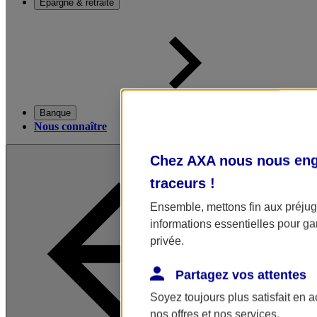
Épargne & retraite
Banque
Nous connaître
Chez AXA nous nous enga
traceurs
!
Ensemble, mettons fin aux préjugé
informations essentielles pour gar
privée.
Partagez vos attentes
Soyez toujours plus satisfait en 
nos offres et nos services.