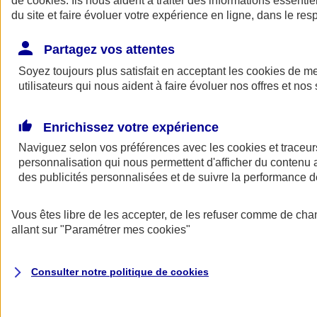
de
cookies
. Ils nous aident à traiter des informations essentie
du site et faire évoluer votre expérience en ligne, dans le resp
Assurance auto
Assurance jeune conducteur
Partagez vos attentes
Assurance forfait km
Soyez toujours plus satisfait en acceptant les
Assurance véhicule de collection
cookies
de mes
Assurance monospace
utilisateurs qui nous aident à faire évoluer nos offres et nos 
Garanties assurance auto
Nos formules assurance auto en ligne
Assurance Auto Malus
Enrichissez votre expérience
Services et avantages auto AXA
Naviguez selon vos préférences avec les
Assurance citoyenne auto
cookies et traceur
Assurer 2 voitures
personnalisation qui nous permettent d'afficher du contenu a
Assurance auto en ligne
des publicités personnalisées et de suivre la performance
Vous êtes libre de les accepter, de les refuser comme de cha
allant sur
"Paramétrer mes
cookies
"
Consulter notre politique de
cookies