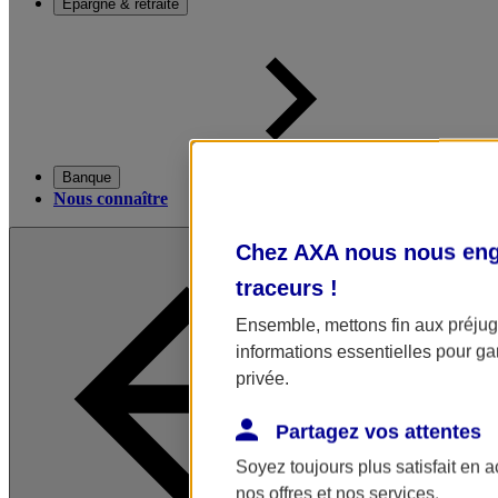
Épargne & retraite
Banque
Nous connaître
Chez AXA nous nous enga
traceurs
!
Ensemble, mettons fin aux préjugé
informations essentielles pour gar
privée.
Partagez vos attentes
Soyez toujours plus satisfait en 
nos offres et nos services.