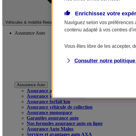
Enrichissez votre expé
Fermer le menu pri
Naviguez selon vos préférences 
Véhicules & mobilité
Retour à la section précédente
contenu adapté à vos centres d'i
Assurance Auto
Vous êtes libre de les accepter, 
Consulter notre politiqu
Assurance Auto
Assurance auto
Assurance jeune conducteur
Assurance forfait km
Assurance véhicule de collection
Assurance monospace
Garanties assurance auto
Nos formules assurance auto en ligne
Assurance Auto Malus
Services et avantages auto AXA