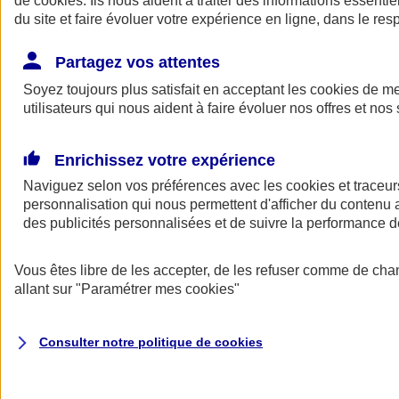
de
cookies
. Ils nous aident à traiter des informations essentie
du site et faire évoluer votre expérience en ligne, dans le resp
Assurance auto
Assurance jeune conducteur
Partagez vos attentes
Assurance forfait km
Soyez toujours plus satisfait en acceptant les
Assurance véhicule de collection
cookies
de mes
Assurance monospace
utilisateurs qui nous aident à faire évoluer nos offres et nos 
Garanties assurance auto
Nos formules assurance auto en ligne
Assurance Auto Malus
Enrichissez votre expérience
Services et avantages auto AXA
Naviguez selon vos préférences avec les
Assurance citoyenne auto
cookies et traceur
Assurer 2 voitures
personnalisation qui nous permettent d'afficher du contenu a
Assurance auto en ligne
des publicités personnalisées et de suivre la performance
Vous êtes libre de les accepter, de les refuser comme de cha
allant sur
"Paramétrer mes
cookies
"
Consulter notre politique de
cookies