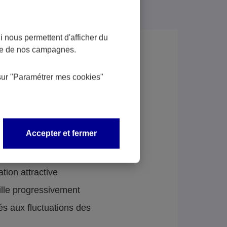
 nous permettent d'afficher du
nce de nos campagnes.
sur
"Paramétrer mes
cookies
"
Accepter et fermer
us :
ation attractive
ille progressivement
és aux fluctuations des