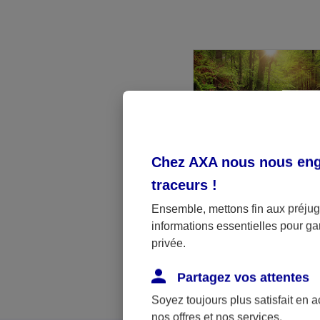
Chez AXA nous nous enga
Groupement Forestie
traceurs
!
Vous détenez un comp
Ensemble, mettons fin aux préjugé
comment diversifier vo
informations essentielles pour gar
de façon responsable
privée.
Partagez vos attentes
Soyez toujours plus satisfait en 
nos offres et nos services.