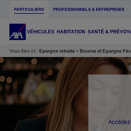
PARTICULIERS
PROFESSIONNELS & ENTREPRISES
VÉHICULES
HABITATION
SANTÉ & PRÉVOY
Vous êtes ici :
Epargne retraite
Bourse et Epargne Fin
Accéder au Contenu
Accéder au Pied de page
Accédez 