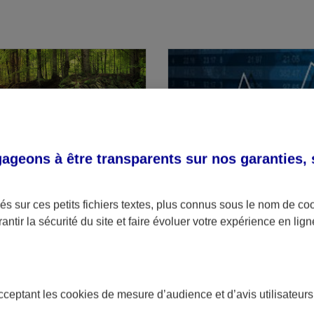
geons à être transparents sur nos garanties,
r d'Investissement (GFI)
L'Espace Client Bourse
te-titres ? Découvrez
Un espace simple et intuiti
s sur ces petits fichiers textes, plus connus sous le nom de
co
tre patrimoine et investir
d'analyse complets.
antir la sécurité du site et faire évoluer votre expérience en lign
.
acceptant les
cookies
de mesure d’audience et d’avis utilisateurs