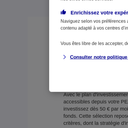
Enrichissez votre expé
Naviguez selon vos préférences 
contenu adapté à vos centres d'i
Vous êtes libre de les accepter, 
Consulter notre politiqu
Vous souhaitez éparg
Avec le plan d'investissem
accessibles depuis votre P
investissez dès 50 € par mo
fonds. Cette sélection repo
critères, dont la stratégie d'