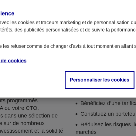
rience
avec les
cookies et traceurs
marketing et de personnalisation qui
ntérêts, des publicités personnalisées et de suivre la performa
de les refuser comme de changer d'avis à tout moment en allant 
Epargnez sans y penser !
e de
cookies
Personnaliser les cookies
ner régulièrement ?
Grâce à cette solution, vo
ents programmés
Bénéficiez d’une tarific
EA ou votre CTO,
Constituez un portefeu
is dans une sélection de
se sur de nombreux
Réduisez les risques li
investissement et la solidité
marchés