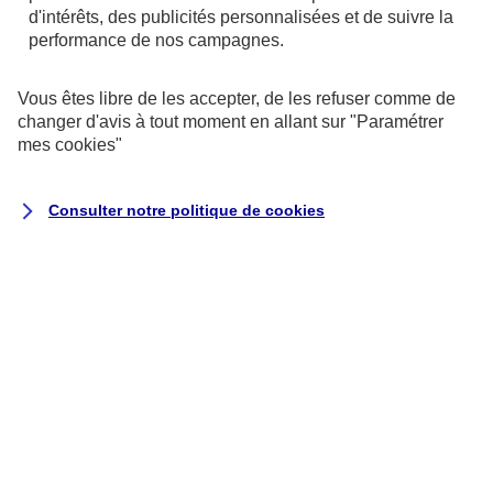
d'intérêts, des publicités personnalisées et de suivre la
performance de nos campagnes.
Vous êtes libre de les accepter, de les refuser comme de
changer d'avis à tout moment en allant sur
"Paramétrer
mes
cookies
"
Gamme OPCVM
Une gamme complète pour diversifier vos
Consulter notre politique de
cookies
placements.