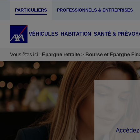
PARTICULIERS
PROFESSIONNELS & ENTREPRISES
VÉHICULES
HABITATION
SANTÉ & PRÉVOY
Vous êtes ici :
Epargne retraite
Bourse et Epargne Fin
Accéder au Contenu
Accéder au Pied de page
Accédez 