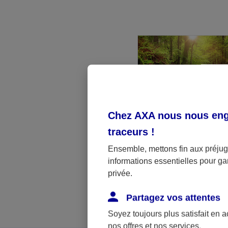
Chez AXA nous nous enga
Groupement Forestie
traceurs
!
Vous détenez un comp
Ensemble, mettons fin aux préjugé
comment diversifier vo
informations essentielles pour gar
de façon responsable
privée.
Partagez vos attentes
Soyez toujours plus satisfait en 
nos offres et nos services.