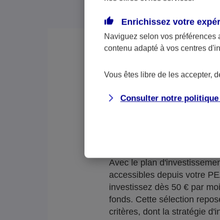
Enrichissez votre expé
Naviguez selon vos préférences 
contenu adapté à vos centres d'i
Vous êtes libre de les accepter, 
Consulter notre politiqu
Vous souhaitez éparg
Avec le plan d'investissem
accessibles depuis votre P
investissez dès 50 € par mo
fonds. Cette sélection repo
critères, dont la stratégie d'