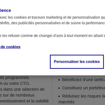
rience
avec les
cookies et traceurs
marketing et de personnalisation qui
ntérêts, des publicités personnalisées et de suivre la performa
de les refuser comme de changer d'avis à tout moment en allant 
Epargnez sans y penser !
e de
cookies
Personnaliser les cookies
ner régulièrement ?
Grâce à cette solution, vo
ents programmés
Bénéficiez d’une tarific
EA ou votre CTO,
Constituez un portefeu
is dans une sélection de
se sur de nombreux
Réduisez les risques li
investissement et la solidité
marchés