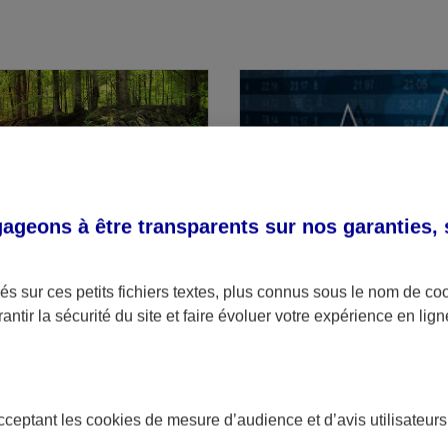
geons à être transparents sur nos garanties,
r d'Investissement (GFI)
L'Espace Client Bourse
te-titres ? Découvrez
Un espace simple et intuiti
s sur ces petits fichiers textes, plus connus sous le nom de
co
tre patrimoine et investir
d'analyse complets.
antir la sécurité du site et faire évoluer votre expérience en lign
.
acceptant les
cookies
de mesure d’audience et d’avis utilisateurs