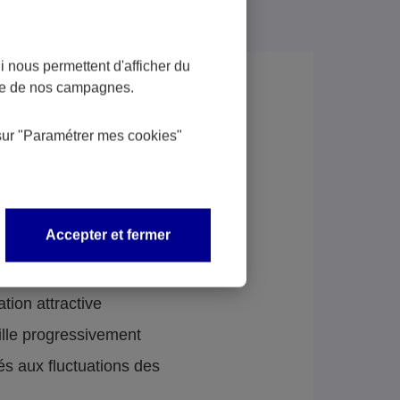
 nous permettent d'afficher du
nce de nos campagnes.
sur
"Paramétrer mes
cookies
"
Accepter et fermer
us :
ation attractive
ille progressivement
és aux fluctuations des