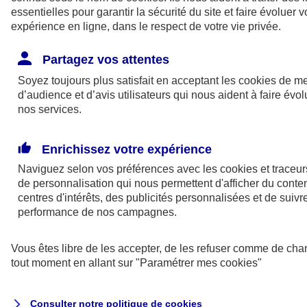
essentielles pour garantir la sécurité du site et faire évoluer v
Vous êtes ici :
expérience en ligne, dans le respect de votre vie privée.
Epargne retraite
Gestion Privée
Documents
d'informations clé sur les produits Gestion Privée AXA
Partagez vos attentes
Soyez toujours plus satisfait en acceptant les
cookies
de me
A PROPOS D'AXA
d’audience et d’avis utilisateurs qui nous aident à faire évol
nos services.
TOUS NOS PRODUITS EPARGNE-RETRAITE
Enrichissez votre expérience
Naviguez selon vos préférences avec les
cookies et traceur
SITES AXA
de personnalisation qui nous permettent d'afficher du cont
centres d'intérêts, des publicités personnalisées et de suivre
performance de nos campagnes.
Vous êtes libre de les accepter, de les refuser comme de cha
©2024 AXA Tous droits réservés
tout moment en allant sur
"Paramétrer mes
cookies
"
Consulter notre politique de
cookies