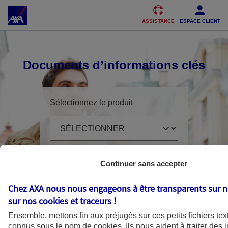
Accéder au Contenu
Accéder au Pied de page
ASSISTANCE
ESPACE CLIENT
Documents d’informations clés
Sélectionnez le produit
Continuer sans accepter
Chez AXA nous nous engageons à être transparents sur n
sur nos
cookies et traceurs
!
Ensemble, mettons fin aux préjugés sur ces petits fichiers tex
connus sous le nom de
cookies
. Ils nous aident à traiter des