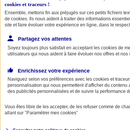
cookies et traceurs
!
Ensemble, mettons fin aux préjugés sur ces petits fichiers te
Assurance auto
de
cookies
Assurance jeune conducteur
. Ils nous aident à traiter des informations essentie
Assurance forfait km
site et faire évoluer votre expérience en ligne, dans le respect
Assurance véhicule de collection
Assurance monospace
Partagez vos attentes
Garanties assurance auto
Nos formules assurance auto en ligne
Soyez toujours plus satisfait en acceptant les
cookies
de mes
Assurance Auto Malus
utilisateurs qui nous aident à faire évoluer nos offres et nos 
Services et avantages auto AXA
Assurance citoyenne auto
Assurer 2 voitures
Enrichissez votre expérience
Assurance auto en ligne
Naviguez selon vos préférences avec les
cookies et traceur
personnalisation qui nous permettent d'afficher du contenu a
des publicités personnalisées et de suivre la performance
Vous êtes libre de les accepter, de les refuser comme de cha
allant sur
"Paramétrer mes
cookies
"