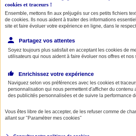
cookies et traceurs
!
Ensemble, mettons fin aux préjugés sur ces petits fichiers te
Assurance auto
de
cookies
Assurance jeune conducteur
. Ils nous aident à traiter des informations essentie
Assurance forfait km
site et faire évoluer votre expérience en ligne, dans le respect
Assurance véhicule de collection
Assurance monospace
Partagez vos attentes
Garanties assurance auto
Nos formules assurance auto en ligne
Soyez toujours plus satisfait en acceptant les
cookies
de mes
Assurance Auto Malus
utilisateurs qui nous aident à faire évoluer nos offres et nos 
Services et avantages auto AXA
Assurance citoyenne auto
Assurer 2 voitures
Enrichissez votre expérience
Assurance auto en ligne
Naviguez selon vos préférences avec les
cookies et traceur
personnalisation qui nous permettent d'afficher du contenu a
des publicités personnalisées et de suivre la performance
Vous êtes libre de les accepter, de les refuser comme de cha
allant sur
"Paramétrer mes
cookies
"