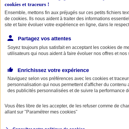
cookies et traceurs
!
Ensemble, mettons fin aux préjugés sur ces petits fichiers te
Assurance auto
de
cookies
Assurance jeune conducteur
. Ils nous aident à traiter des informations essentie
Assurance forfait km
site et faire évoluer votre expérience en ligne, dans le respect
Assurance véhicule de collection
Assurance monospace
Partagez vos attentes
Garanties assurance auto
Nos formules assurance auto en ligne
Soyez toujours plus satisfait en acceptant les
cookies
de mes
Assurance Auto Malus
utilisateurs qui nous aident à faire évoluer nos offres et nos 
Services et avantages auto AXA
Assurance citoyenne auto
Assurer 2 voitures
Enrichissez votre expérience
Assurance auto en ligne
Naviguez selon vos préférences avec les
cookies et traceur
personnalisation qui nous permettent d'afficher du contenu a
des publicités personnalisées et de suivre la performance
Vous êtes libre de les accepter, de les refuser comme de cha
allant sur
"Paramétrer mes
cookies
"