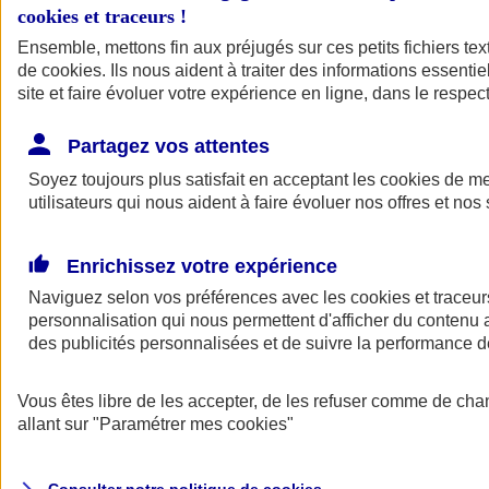
cookies et traceurs
!
Ensemble, mettons fin aux préjugés sur ces petits fichiers te
Assurance auto
de
cookies
Assurance jeune conducteur
. Ils nous aident à traiter des informations essentie
Assurance forfait km
site et faire évoluer votre expérience en ligne, dans le respect
Assurance véhicule de collection
Assurance monospace
Partagez vos attentes
Garanties assurance auto
Nos formules assurance auto en ligne
Soyez toujours plus satisfait en acceptant les
cookies
de mes
Assurance Auto Malus
utilisateurs qui nous aident à faire évoluer nos offres et nos 
Services et avantages auto AXA
Assurance citoyenne auto
Assurer 2 voitures
Enrichissez votre expérience
Assurance auto en ligne
Naviguez selon vos préférences avec les
cookies et traceur
personnalisation qui nous permettent d'afficher du contenu a
des publicités personnalisées et de suivre la performance
Vous êtes libre de les accepter, de les refuser comme de cha
allant sur
"Paramétrer mes
cookies
"