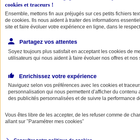
cookies et traceurs
!
Ensemble, mettons fin aux préjugés sur ces petits fichiers te
Assurance auto
de
cookies
Assurance jeune conducteur
. Ils nous aident à traiter des informations essentie
Assurance forfait km
site et faire évoluer votre expérience en ligne, dans le respect
Assurance véhicule de collection
Assurance monospace
Partagez vos attentes
Garanties assurance auto
Nos formules assurance auto en ligne
Soyez toujours plus satisfait en acceptant les
cookies
de mes
Assurance Auto Malus
utilisateurs qui nous aident à faire évoluer nos offres et nos 
Services et avantages auto AXA
Assurance citoyenne auto
Assurer 2 voitures
Enrichissez votre expérience
Assurance auto en ligne
Naviguez selon vos préférences avec les
cookies et traceur
personnalisation qui nous permettent d'afficher du contenu a
des publicités personnalisées et de suivre la performance
Vous êtes libre de les accepter, de les refuser comme de cha
allant sur
"Paramétrer mes
cookies
"