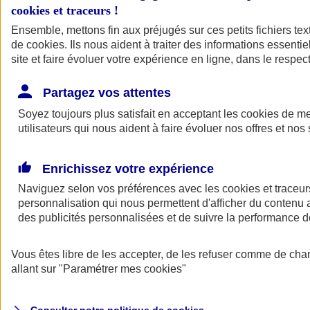
cookies et traceurs
!
Ensemble, mettons fin aux préjugés sur ces petits fichiers te
Assurance auto
de
cookies
Assurance jeune conducteur
. Ils nous aident à traiter des informations essentie
Assurance forfait km
site et faire évoluer votre expérience en ligne, dans le respect
Assurance véhicule de collection
Assurance monospace
Partagez vos attentes
Garanties assurance auto
Nos formules assurance auto en ligne
Soyez toujours plus satisfait en acceptant les
cookies
de mes
Assurance Auto Malus
utilisateurs qui nous aident à faire évoluer nos offres et nos 
Services et avantages auto AXA
Assurance citoyenne auto
Assurer 2 voitures
Enrichissez votre expérience
Assurance auto en ligne
Naviguez selon vos préférences avec les
cookies et traceur
personnalisation qui nous permettent d'afficher du contenu a
des publicités personnalisées et de suivre la performance
Vous êtes libre de les accepter, de les refuser comme de cha
allant sur
"Paramétrer mes
cookies
"