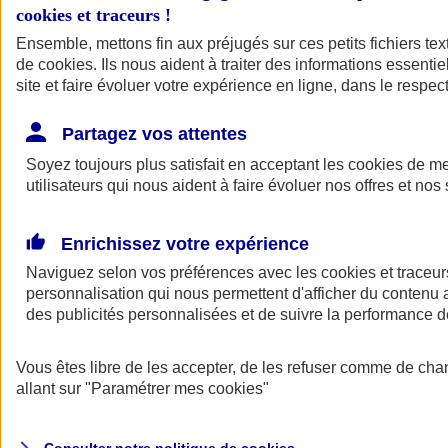
cookies et traceurs
!
Ensemble, mettons fin aux préjugés sur ces petits fichiers te
Assurance auto
de
cookies
Assurance jeune conducteur
. Ils nous aident à traiter des informations essentie
Assurance forfait km
site et faire évoluer votre expérience en ligne, dans le respect
Assurance véhicule de collection
Assurance monospace
Partagez vos attentes
Garanties assurance auto
Nos formules assurance auto en ligne
Soyez toujours plus satisfait en acceptant les
cookies
de mes
Assurance Auto Malus
utilisateurs qui nous aident à faire évoluer nos offres et nos 
Services et avantages auto AXA
Assurance citoyenne auto
Assurer 2 voitures
Enrichissez votre expérience
Assurance auto en ligne
Naviguez selon vos préférences avec les
cookies et traceur
personnalisation qui nous permettent d'afficher du contenu a
des publicités personnalisées et de suivre la performance
Vous êtes libre de les accepter, de les refuser comme de cha
allant sur
"Paramétrer mes
cookies
"