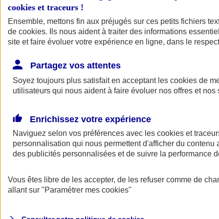
cookies et traceurs
!
Ensemble, mettons fin aux préjugés sur ces petits fichiers te
Assurance auto
de
cookies
Assurance jeune conducteur
. Ils nous aident à traiter des informations essentie
Assurance forfait km
site et faire évoluer votre expérience en ligne, dans le respect
Assurance véhicule de collection
Assurance monospace
Partagez vos attentes
Garanties assurance auto
Nos formules assurance auto en ligne
Soyez toujours plus satisfait en acceptant les
cookies
de mes
Assurance Auto Malus
utilisateurs qui nous aident à faire évoluer nos offres et nos 
Services et avantages auto AXA
Assurance citoyenne auto
Assurer 2 voitures
Enrichissez votre expérience
Assurance auto en ligne
Naviguez selon vos préférences avec les
cookies et traceur
personnalisation qui nous permettent d'afficher du contenu a
des publicités personnalisées et de suivre la performance
Vous êtes libre de les accepter, de les refuser comme de cha
allant sur
"Paramétrer mes
cookies
"