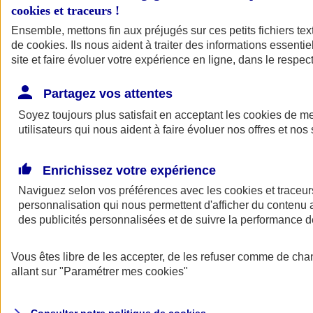
cookies et traceurs
!
Ensemble, mettons fin aux préjugés sur ces petits fichiers te
Assurance auto
de
cookies
Assurance jeune conducteur
. Ils nous aident à traiter des informations essentie
Assurance forfait km
site et faire évoluer votre expérience en ligne, dans le respect
Assurance véhicule de collection
Assurance monospace
Partagez vos attentes
Garanties assurance auto
Nos formules assurance auto en ligne
Soyez toujours plus satisfait en acceptant les
cookies
de mes
Assurance Auto Malus
utilisateurs qui nous aident à faire évoluer nos offres et nos 
Services et avantages auto AXA
Assurance citoyenne auto
Assurer 2 voitures
Enrichissez votre expérience
Assurance auto en ligne
Naviguez selon vos préférences avec les
cookies et traceur
personnalisation qui nous permettent d'afficher du contenu a
des publicités personnalisées et de suivre la performance
Vous êtes libre de les accepter, de les refuser comme de cha
allant sur
"Paramétrer mes
cookies
"