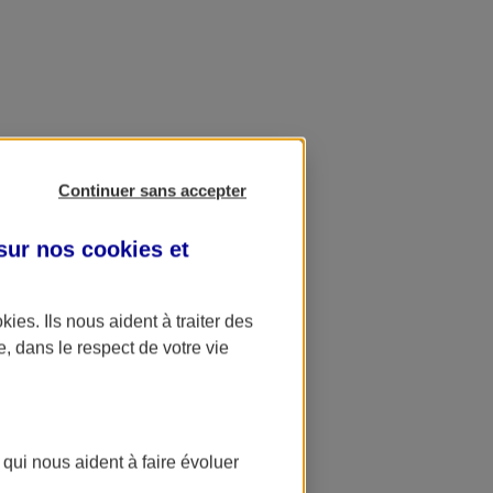
Continuer sans accepter
 sur nos
cookies et
okies
. Ils nous aident à traiter des
e, dans le respect de votre vie
 qui nous aident à faire évoluer
ation AXA Banque