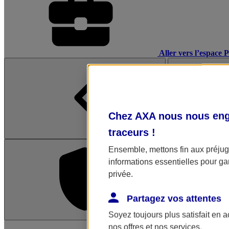
Aller vers l’espace 
Chez AXA nous nous enga
traceurs
!
Ensemble, mettons fin aux préjugé
informations essentielles pour gar
privée.
Partagez vos attentes
Soyez toujours plus satisfait en 
L'application Mon AX
nos offres et nos services.