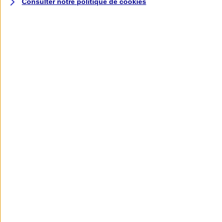
Consulter notre politique de
cookies
L'application AXA
Banque
L'application Mon AXA Assurance, tous
vos contrats en poche !