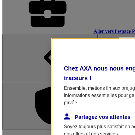
Aller vers l’espace 
Chez AXA nous nous enga
traceurs
!
Ensemble, mettons fin aux préjugé
informations essentielles pour gar
privée.
Partagez vos attentes
Soyez toujours plus satisfait en 
L'application Mon AX
nos offres et nos services.