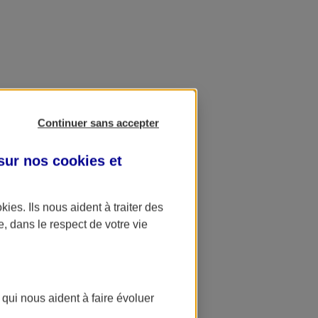
Continuer sans accepter
 sur nos
cookies et
okies
. Ils nous aident à traiter des
e, dans le respect de votre vie
 qui nous aident à faire évoluer
ation AXA Banque