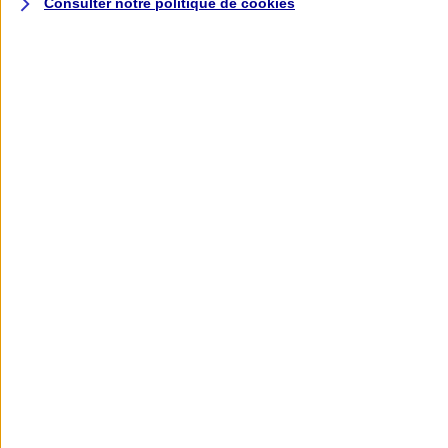
Consulter notre politique de
cookies
L'application AXA
Banque
L'application Mon AXA Assurance, tous
vos contrats en poche !