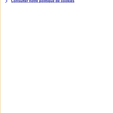
Consulter notre politique de
cookies
L'application AXA
Banque
L'application Mon AXA Assurance, tous
vos contrats en poche !