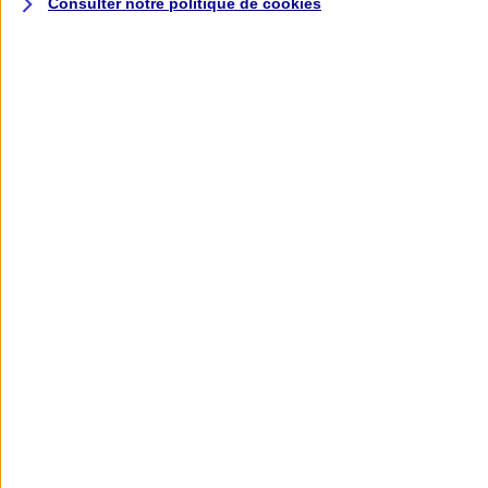
Consulter notre politique de
cookies
L'application AXA
Banque
L'application Mon AXA Assurance, tous
vos contrats en poche !