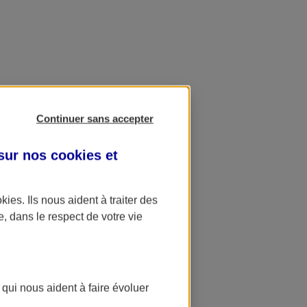
Continuer sans accepter
 sur nos
cookies et
okies
. Ils nous aident à traiter des
e, dans le respect de votre vie
 qui nous aident à faire évoluer
ation AXA Banque