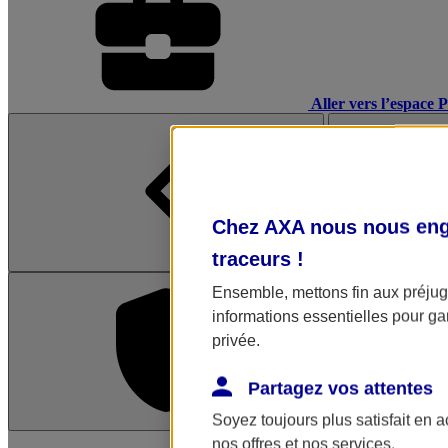
Aller vers l’espace 
Chez AXA nous nous enga
traceurs
!
Ensemble, mettons fin aux préjugé
informations essentielles pour gar
privée.
Partagez vos attentes
Soyez toujours plus satisfait en 
L'application Mon AX
nos offres et nos services.