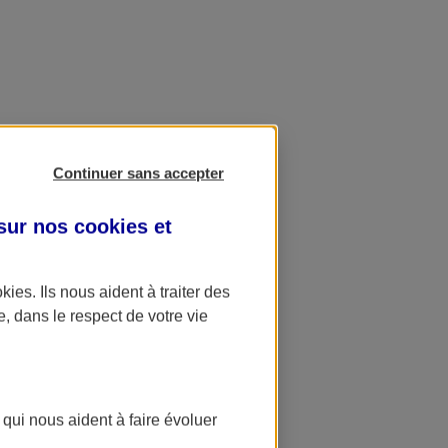
Continuer sans accepter
 sur nos
cookies et
okies
. Ils nous aident à traiter des
e, dans le respect de votre vie
 qui nous aident à faire évoluer
ation AXA Banque