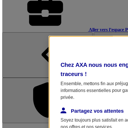
Aller vers l’espace 
Chez AXA nous nous enga
traceurs
!
Ensemble, mettons fin aux préjugé
informations essentielles pour gar
privée.
Partagez vos attentes
Soyez toujours plus satisfait en 
L'application Mon AX
nos offres et nos services.