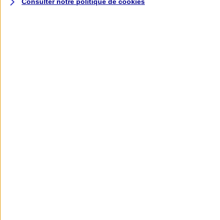
Consulter notre politique de
cookies
L'application AXA
Banque
L'application Mon AXA Assurance, tous
vos contrats en poche !