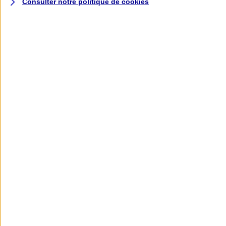
Consulter notre politique de
cookies
L'application AXA
Banque
L'application Mon AXA Assurance, tous
vos contrats en poche !