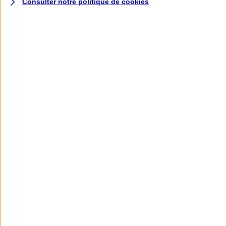
Consulter notre politique de
cookies
L'application AXA
Banque
L'application Mon AXA Assurance, tous
vos contrats en poche !