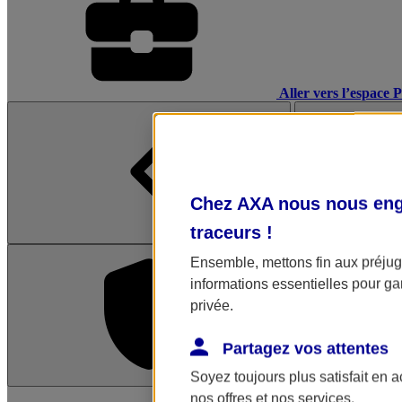
Aller vers l’espace 
Chez AXA nous nous enga
traceurs
!
Ensemble, mettons fin aux préjugé
informations essentielles pour gar
privée.
Partagez vos attentes
Soyez toujours plus satisfait en 
L'application Mon AX
nos offres et nos services.