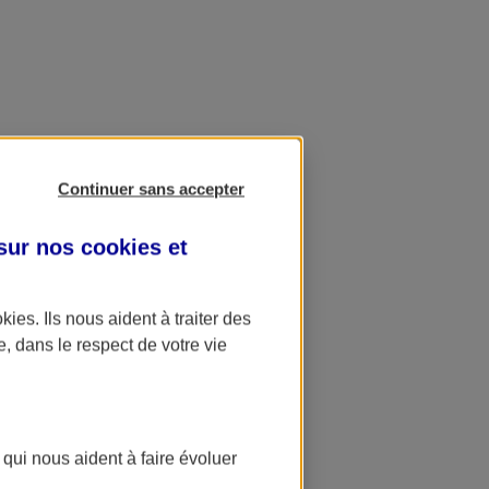
Continuer sans accepter
 sur nos
cookies et
okies
. Ils nous aident à traiter des
e, dans le respect de votre vie
 qui nous aident à faire évoluer
ation AXA Banque