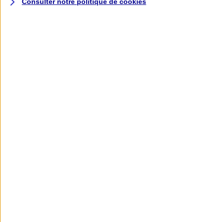
Consulter notre politique de
cookies
L'application AXA
Banque
L'application Mon AXA Assurance, tous
vos contrats en poche !