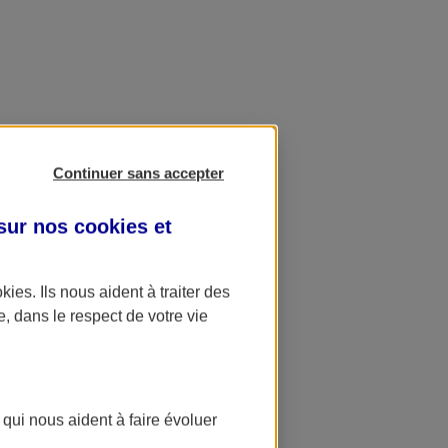
Continuer sans accepter
 sur nos
cookies et
okies
. Ils nous aident à traiter des
e, dans le respect de votre vie
 qui nous aident à faire évoluer
ation AXA Banque