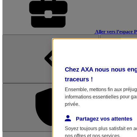
Aller vers l’espace 
Chez AXA nous nous enga
traceurs
!
Ensemble, mettons fin aux préjugé
informations essentielles pour gar
privée.
Partagez vos attentes
Soyez toujours plus satisfait en 
L'application Mon AX
nos offres et nos services.