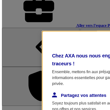
Aller vers l’espace 
Chez AXA nous nous enga
traceurs
!
Ensemble, mettons fin aux préjugé
informations essentielles pour gar
privée.
Partagez vos attentes
Soyez toujours plus satisfait en 
L'application Mon AX
nos offres et nos services.