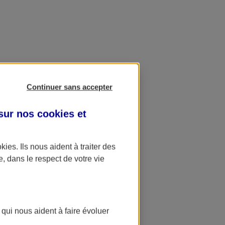
Continuer sans accepter
 sur nos
cookies et
okies
. Ils nous aident à traiter des
e, dans le respect de votre vie
 qui nous aident à faire évoluer
ation AXA Banque