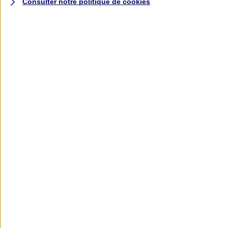
Consulter notre politique de
cookies
L'application AXA
Banque
L'application Mon AXA Assurance, tous
vos contrats en poche !