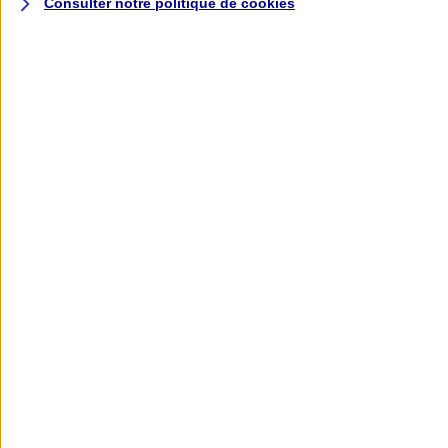
Consulter notre politique de
cookies
L'application AXA
Banque
L'application Mon AXA Assurance, tous
vos contrats en poche !