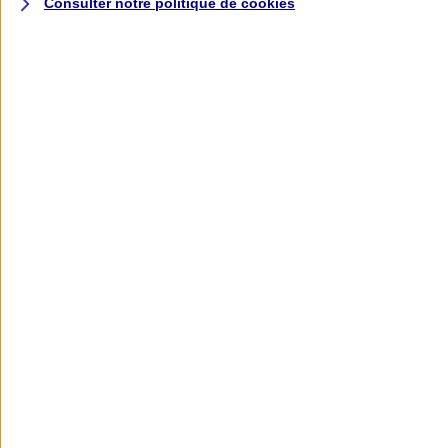
Consulter notre politique de
cookies
L'application AXA
Banque
L'application Mon AXA Assurance, tous
vos contrats en poche !