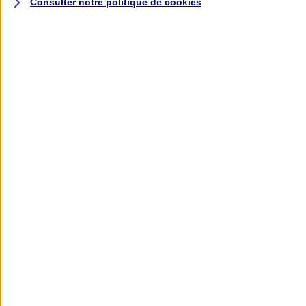
Consulter notre politique de
cookies
L'application AXA
Banque
L'application Mon AXA Assurance, tous
vos contrats en poche !