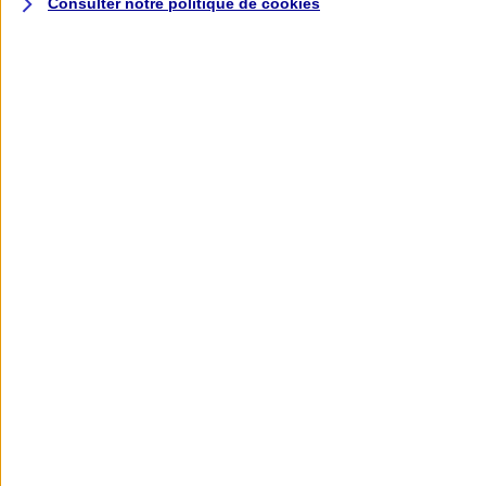
Consulter notre politique de
cookies
L'application AXA
Banque
L'application Mon AXA Assurance, tous
vos contrats en poche !