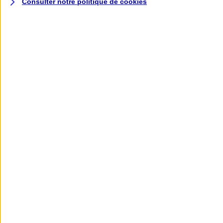
Consulter notre politique de
cookies
L'application AXA
Banque
L'application Mon AXA Assurance, tous
vos contrats en poche !