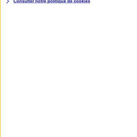
Consulter notre politique de
cookies
L'application AXA
Banque
L'application Mon AXA Assurance, tous
vos contrats en poche !