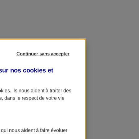
Continuer sans accepter
 sur nos
cookies et
okies
. Ils nous aident à traiter des
e, dans le respect de votre vie
 qui nous aident à faire évoluer
ation AXA Banque