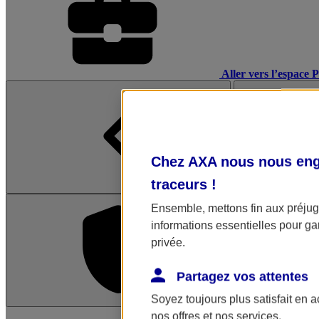
Aller vers l’espace 
Chez AXA nous nous enga
traceurs
!
Ensemble, mettons fin aux préjugé
informations essentielles pour gar
privée.
Partagez vos attentes
Soyez toujours plus satisfait en 
L'application Mon AX
nos offres et nos services.