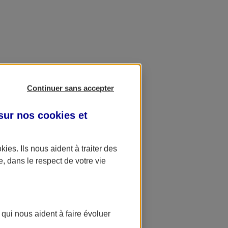
Continuer sans accepter
 sur nos
cookies et
okies
. Ils nous aident à traiter des
e, dans le respect de votre vie
 qui nous aident à faire évoluer
ation AXA Banque