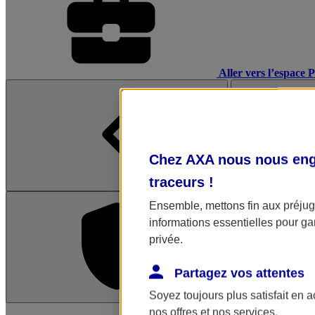
Aller vers l’espace 
Chez AXA nous nous enga
traceurs
!
Ensemble, mettons fin aux préjugé
informations essentielles pour gar
privée.
Partagez vos attentes
Soyez toujours plus satisfait en 
L'application Mon AX
nos offres et nos services.