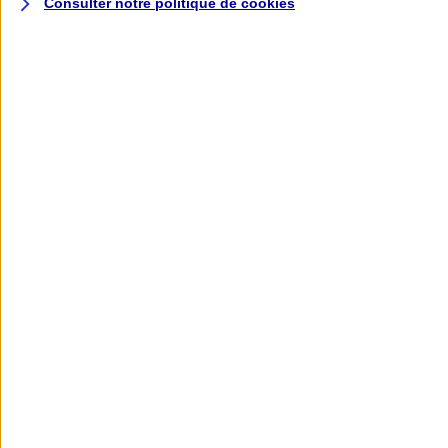
Consulter notre politique de
cookies
L'application AXA
Banque
L'application Mon AXA Assurance, tous
vos contrats en poche !