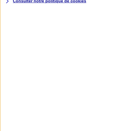
Consulter notre politique de
cookies
L'application AXA
Banque
L'application Mon AXA Assurance, tous
vos contrats en poche !