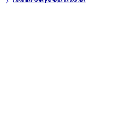
Consulter notre politique de
cookies
L'application AXA
Banque
L'application Mon AXA Assurance, tous
vos contrats en poche !