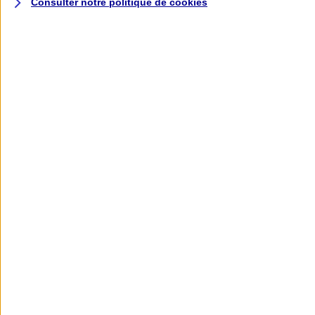
Consulter notre politique de
cookies
L'application AXA
Banque
L'application Mon AXA Assurance, tous
vos contrats en poche !