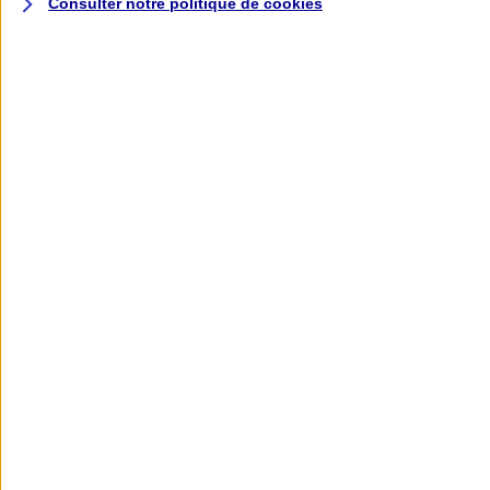
Consulter notre politique de
cookies
L'application AXA
Banque
L'application Mon AXA Assurance, tous
vos contrats en poche !