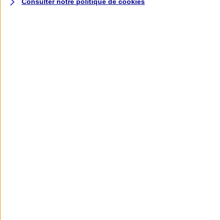
Consulter notre politique de
cookies
L'application AXA
Banque
L'application Mon AXA Assurance, tous
vos contrats en poche !