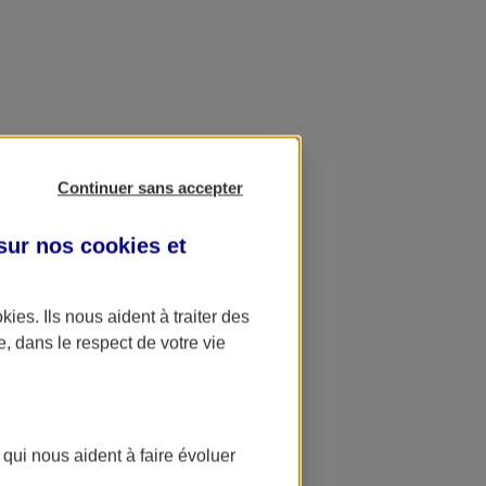
Continuer sans accepter
 sur nos
cookies et
okies
. Ils nous aident à traiter des
e, dans le respect de votre vie
 qui nous aident à faire évoluer
ation AXA Banque