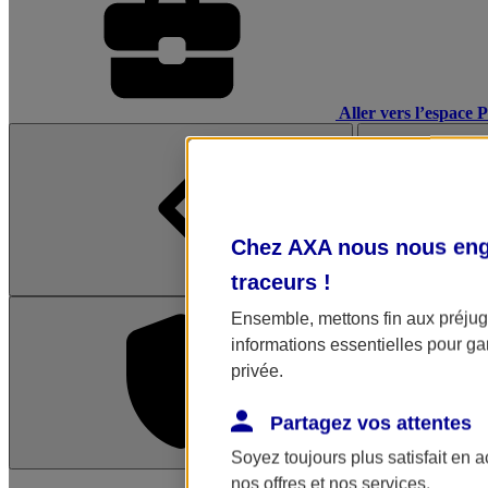
Aller vers l’espace 
Chez AXA nous nous enga
traceurs
!
Ensemble, mettons fin aux préjugé
informations essentielles pour gar
privée.
Partagez vos attentes
Soyez toujours plus satisfait en 
L'application Mon AX
nos offres et nos services.