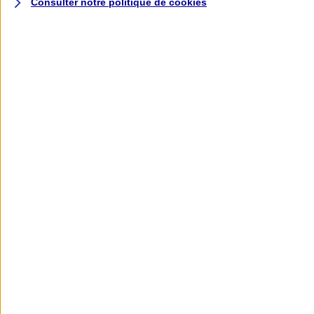
Consulter notre politique de
cookies
L'application AXA
Banque
L'application Mon AXA Assurance, tous
vos contrats en poche !